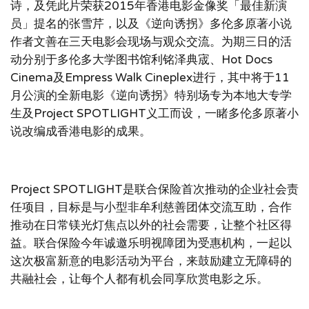
诗，及凭此片荣获2015年香港电影金像奖「最佳新演
员」提名的张雪芹，以及《逆向诱拐》多伦多原著小说
作者文善在三天电影会现场与观众交流。为期三日的活
动分别于多伦多大学图书馆利铭泽典宬、Hot Docs
Cinema及Empress Walk Cineplex进行，其中将于11
月公演的全新电影《逆向诱拐》特别场专为本地大专学
生及Project SPOTLIGHT义工而设，一睹多伦多原著小
说改编成香港电影的成果。
Project SPOTLIGHT是联合保险首次推动的企业社会责
任项目，目标是与小型非牟利慈善团体交流互助，合作
推动在日常镁光灯焦点以外的社会需要，让整个社区得
益。联合保险今年诚邀乐明视障团为受惠机构，一起以
这次极富新意的电影活动为平台，来鼓励建立无障碍的
共融社会，让每个人都有机会同享欣赏电影之乐。