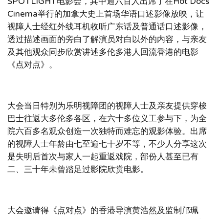
SPOTLIGHT电影会，其中逾六百人出席了在Hot Docs
Cinema举行的加拿大史上首场华语口述影像放映，让
视障人士经红外线耳机收听广东话及普通话口述影像，
透过描述画面的旁白了解演员对白以外的内容，与亲友
及其他观众同步欣赏讲述多伦多港人回流香港的电影
《点对点》。
大会当日特别为乐明视障团的视障人士及亲友提供穿梭
巴士往返大多伦多各区，在六十多位义工参与下，为全
院六百多名观众创造一次独特而难忘的观影体验。出席
的视障人士年龄由七至逾七十岁不等，不少人分享这次
是失明后首次与家人一起重返戏院，部份人甚至已有
二、三十年未曾踏足过影院欣赏电影。
大会邀请得《点对点》的香港导演黄浩然及监制邝珮