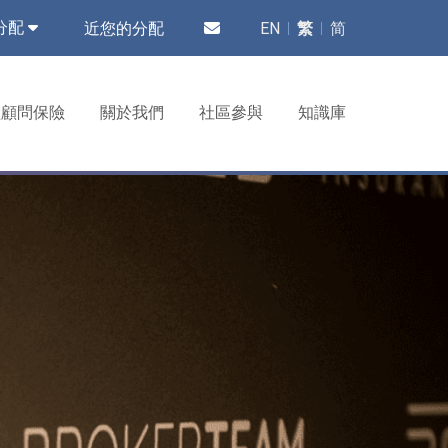
近您的分配
EN
繁
简
分配
險顧問保險
關於我們
社區參與
知識庫