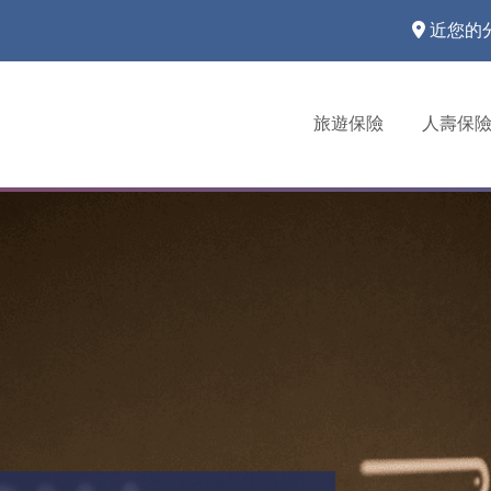
近您的
旅遊保險
人壽保