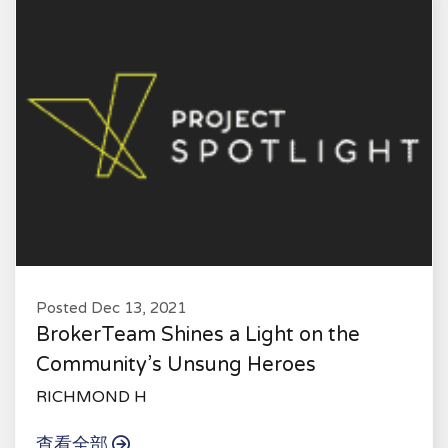
Posted Dec 13, 2021
BrokerTeam Shines a Light on the
Community’s Unsung Heroes
RICHMOND H
查看全部